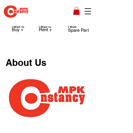
I Want to
I Want to
I Want
Buy +
Rent +
Spare Part
About Us