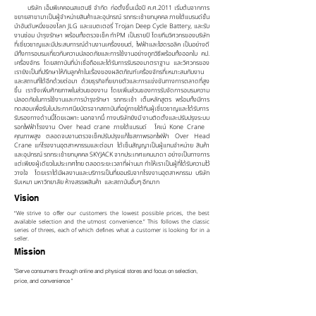
บริษัท เอ็มพีเคคอนสแตนซี จำกัด ก่อตั้งขึ้นเมื่อปี ค.ศ.2011 เริ่มต้นจากการ
ขยายสาขามาเป็นผู้จำหน่ายสินค้าและอุปกรณ์ รถกระเช้ายกบุคคล ภายใต้แบรนด์ชั้น
นำอันดับหนี่งของโลก JLG และแบตเตอรี่ Trojan Deep Cycle Battery, และรับ
งานซ่อม บำรุงรักษา พร้อมทั้งตรวจเช็ค ทำPM เป็นรายปี โดยทีมวิศวกรของบริษัท
ที่เชี่ยวชาญและมีประสบการณ์ด้านงานเครื่องยนต์, ไฟฟ้าและไฮดรอลิค เป็นอย่างดี
มีทั้งการอบรมเกี่ยวกับความปลอดภัยและการใช้งานอย่างถูกวิธีพร้อมทั้งออกใบ คป.
เครื่องจักร โดยสถาบันที่น่าเชื่อถือและได้รับการรับรองมาตราฐาน และวิศวกรของ
เรายังเป็นที่ปรึกษาให้กับลูกค้าในเรื่องของผลิตภัณฑ์เครื่องจักรที่เหมาะสมกับงาน
และสถานที่ได้อีกด้วย
ต่อมา ด้วยธุรกิจที่ขยายตัวและการแข่งขันทางการตลาดที่สูง
ขึ้น เราจึงเพิ่มศักยภาพในส่วนของงาน โดยเพิ่มส่วนของการรับจัดการอบรมความ
ปลอดภัยในการใช้งานและการบำรุงรักษา รถกระเช้า เต็มหลักสูตร พร้อมทั้งมีการ
ทดสอบเพื่อรับใบประกาศนียบัตรจากสถาบันที่อยู่ภายใต้ทีมผู้เชี่ยวชาญและได้รับการ
รับรองทางด้านนี้โดยเฉพาะ นอกจากนี้ ทางบริษัทยังมี งานติดตั้งและปรับปรุงระบบ
รอกไฟฟ้าโรงงาน Over head crane ภายใต้แบรนด์ โคเน่ Kone Crane
คุณภาพสูง ตลอดจนงานตรวจเช็คปรับปรุงแก้ไขสภาพรอกไฟฟ้า Over Head
Crane แก่โรงงานอุตสาหกรรม
และต่อมา ได้เซ็นสัญญาเป็นผู้แทนจำหน่าย สินค้า
และอุปกรณ์ รถกระเช้ายกบุคคล SKYJACK จากประเทศแคนนาดา อย่างเป็นทางการ
แต่เพียงผู้เดียวในประเทศไทย ตลอดระยะเวลาที่ผ่านมา ทำให้เราเป็นผู้ที่ได้รับความไว้
วางใจ โดยเราได้มีผลงานและบริการเป็นที่ยอมรับจากโรงงานอุตสาหกรรม บริษัท
รับเหมา มหาวิทยาลัย ห้างสรรพสินค้า และสถาบันอื่นๆ อีกมาก
Vision
“We strive to offer our customers the lowest possible prices, the best
available selection and the utmost convenience.” This follows the classic
series of threes, each of which defines what a customer is looking for in a
seller.
Mission
"Serve consumers through online and physical stores and focus on selection,
price, and convenience "