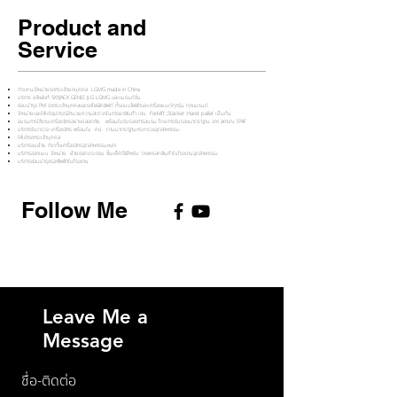
Product and
Service
ตัวแทนจำหน่ายรถกระเช้ายกบุคคล LGMG made in China
บริการ อะไหล่แท้ SKYJACK GENIE JLG LGMG และแบรนด์อื่น
ซ่อมบำรุง PM รถกระเช้าบุคคลและรถโฟล์คลิฟท์ ทั้งแบบไฟฟ้าและเครื่องยนต์ทุกรุ่น ทุกแบรนด์
จำหน่ายและให้เช่าอุปกรณ์อำนวยความสะดวกในการยกสินค้า เช่น Forklift ,Stacker ,Hand pallet เป็นต้น
อบรมการใช้งานเครื่องจักรอย่างปลอดภัย พร้อมใบรับรองการอบรม โดยการรับรองมาตราฐาน จาก สถาบัน IPAF
บริการรับตรวจ เครื่องจักร พร้อมใบ คป. ตามมาตราฐานกระทรวงอุตสาหกรรม
ให้เช่ารถกระเช้าบุคคล
บริการขนย้าย ติดตั้งเครื่องจักรอุตสาหกรรมหนัก
บริการออกแบบ จำหน่าย ย้ายถอดประกอบ ชั้นแร็คใช้สำหรับ วางพาเลทสินค้าในโรงงานอุตสาหกรรม
บริการซ่อมบำรุงรอกไฟฟ้าในโรงงาน
Follow Me
Leave Me a
Message
ชื่อ-ติดต่อ